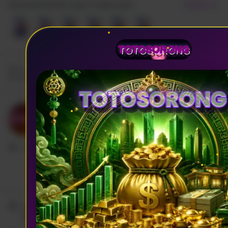
Belanja Rp500.000, dapat 1 hadiah gratis
Tambah
TOTOSORONG
Menu
GAME
Merek
TOTOSORONG
TOTOSORONG OFFICIAL BRAND
Super Official Store
Top Rated Market
Rating seller:
99%
Ikuti
Kab. Jombang
TOTOSORONG