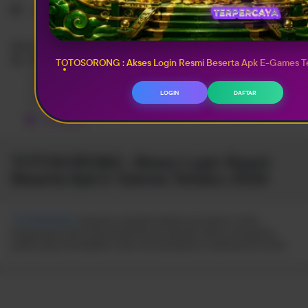
Open
Setiap Saat
•
24 Jam
Metode pengiriman
Pengiriman kurir
TOTOSORONG : Akses Login Resmi Beserta Apk E-Games T
Silakan isi alamat tujuan terlebih dahulu agar sistem dapat
menampilkan pilihan jasa pengiriman serta perkiraan ongkos
LOGIN
DAFTAR
kirimnya.
Cari lokasi
TOTOSORONG : Akses Login Resmi
Beserta Apk E-Games Terbaru 2026
TOTOSORONG
Yang kini menjadi website permainan online
kesayangan petarung handal karena dengan sistem transparan,
grafik yang memanjakan mata, serta pelayanan maksimal anti ribet.