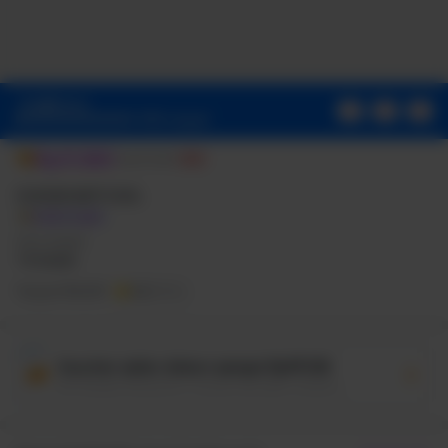
7.31734 11.925 5.92804
14.2139 5.92804C15.3033
5.92804 16.4528 6.12794
16.4528
6.12794V8.6067H15.1934C13.954
8.6067 13.5642 9.38631
01
39
22
13.5642
98% terjual
10.1759V12.065H16.3328L15.8931
14.9735H13.5642V22C18.3418
Rp11.380
Rp111.380
90%
21.2504 22 17.0825 22
12.065L21.99 12.055Z">
SUKABUMITOGEL
Gratis ongkir
Umur simpan
>6 bulan
Terjual 138.257
5,0
(120k)
Voucher seller diskon sampai Rp99.138
Nih tersedia 1163 promo / voucher dar seller untukmu.