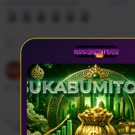
Belanja Rp500.000, dapat 1 hadiah gratis
Tambah
Menu
GAME
Merek
SUKABUMITOGEL
SUKABUMITOGEL
SUKABUMITOGEL OFFICIAL BRAND
Super Official Store
Top Rated Market
Rating seller:
99%
Ikuti
Kab. Jombang
SUKABUMITOGEL