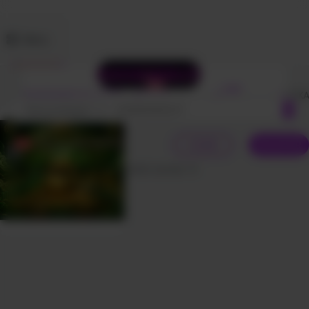
Menu
Deskripsi
Ulasan
Diskusi
Rekomendasi
SUKABUMISLOT
LINK
SITUS
LINK
SUKABUMISLOT
LOGIN
SUKABUMISLOT
ALTERNATIF
Semua kategori
0
LOGIN
REGISTER
Add alamat
agar belanja lebih mantab.
d="M21.99 12.055C21.99
6.49775 17.5122 2 11.995
2C6.47776 2 2 6.49775 2
12.055C2 17.0725 5.65817
21.2304 10.4358
21.99V14.9635H7.89705V12.055H10.4358V9.83608C10.4358