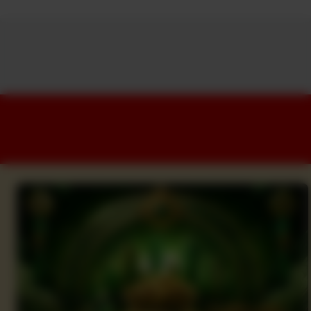
SITUS SULAWESISLOT