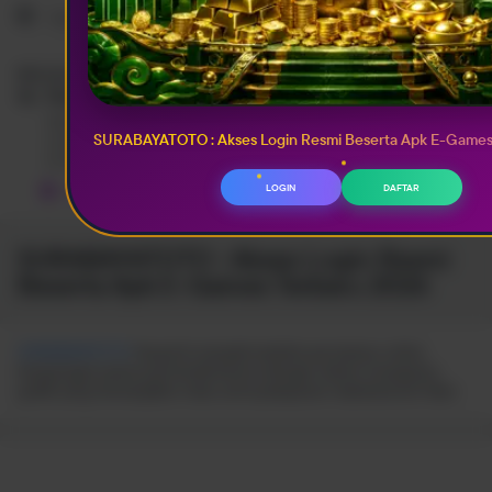
Open
Setiap Saat
•
24 Jam
Metode pengiriman
Pengiriman kurir
Silakan isi alamat tujuan terlebih dahulu agar sistem dapat
SURABAYATOTO : Akses Login Resmi Beserta Apk E-Games
menampilkan pilihan jasa pengiriman serta perkiraan ongkos
kirimnya.
LOGIN
DAFTAR
Cari lokasi
SURABAYATOTO : Akses Login Resmi
Beserta Apk E-Games Terbaru 2026
SURABAYATOTO
Yang kini menjadi website permainan online
kesayangan petarung handal karena dengan sistem transparan,
grafik yang memanjakan mata, serta pelayanan maksimal anti ribet.