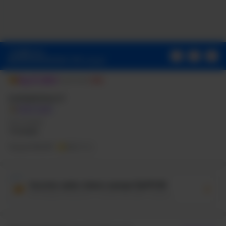
7.31734 11.925 5.92804
14.2139 5.92804C15.3033
5.92804 16.4528 6.12794
16.4528
6.12794V8.6067H15.1934C13.954
8.6067 13.5642 9.38631
01
39
22
13.5642
98% terjual
10.1759V12.065H16.3328L15.8931
14.9735H13.5642V22C18.3418
Rp11.380
Rp111.380
90%
21.2504 22 17.0825 22
12.065L21.99 12.055Z">
SURABAYASLOT
Gratis ongkir
Umur simpan
>6 bulan
Terjual 138.257
5,0
(120k)
Voucher seller diskon sampai Rp99.138
Nih tersedia 1163 promo / voucher dar seller untukmu.