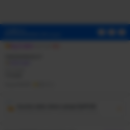
7.31734 11.925 5.92804
14.2139 5.92804C15.3033
5.92804 16.4528 6.12794
16.4528
6.12794V8.6067H15.1934C13.954
8.6067 13.5642 9.38631
01
39
22
13.5642
98% terjual
10.1759V12.065H16.3328L15.8931
14.9735H13.5642V22C18.3418
Rp11.380
Rp111.380
90%
21.2504 22 17.0825 22
12.065L21.99 12.055Z">
TANGERANGSLOT
Gratis ongkir
Umur simpan
>6 bulan
Terjual 138.257
5,0
(120k)
Voucher seller diskon sampai Rp99.138
Nih tersedia 1163 promo / voucher dar seller untukmu.