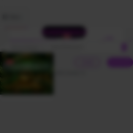
Menu
Deskripsi
Ulasan
Diskusi
Rekomendasi
TANGERANGSLOT
LINK
SITUS
LINK
TANGERANGSLOT
LOGIN
TANGERANGSLOT
ALTERNATIF
Semua kategori
0
LOGIN
REGISTER
Add alamat
agar belanja lebih mantab.
d="M21.99 12.055C21.99
6.49775 17.5122 2 11.995
2C6.47776 2 2 6.49775 2
12.055C2 17.0725 5.65817
21.2304 10.4358
21.99V14.9635H7.89705V12.055H10.4358V9.83608C10.4358