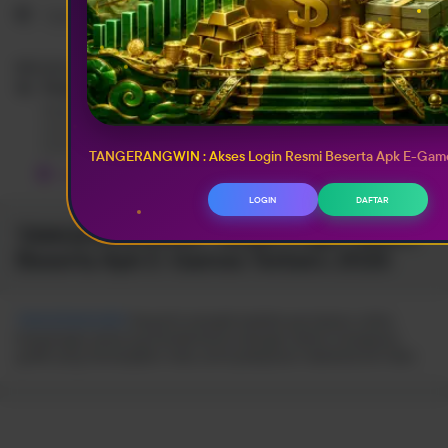
Open
Setiap Saat
•
24 Jam
Metode pengiriman
Pengiriman kurir
Silakan isi alamat tujuan terlebih dahulu agar sistem dapat
menampilkan pilihan jasa pengiriman serta perkiraan ongkos
kirimnya.
TANGERANGWIN : Akses Login Resmi Beserta Apk E-Game
Cari lokasi
LOGIN
DAFTAR
TANGERANGWIN : Akses Login Resmi
Beserta Apk E-Games Terbaru 2026
TANGERANGWIN
Yang kini menjadi website permainan online
kesayangan petarung handal karena dengan sistem transparan,
grafik yang memanjakan mata, serta pelayanan maksimal anti ribet.