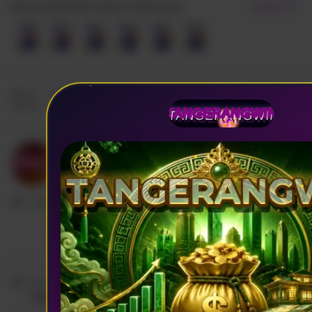
Belanja Rp500.000, dapat 1 hadiah gratis
Tambah
Menu
GAME
Merek
TANGERANGWIN
TANGERANGWIN
TANGERANGWIN OFFICIAL BRAND
Super Official Store
Top Rated Market
Rating seller:
99%
Ikuti
Kab. Jombang
TANGERANGWIN