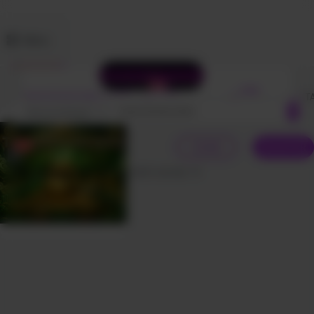
Menu
Deskripsi
Ulasan
Diskusi
Rekomendasi
TANGERANGWIN
LINK
SITUS
LINK
TANGERANGWIN
LOGIN
TANGERANGWIN
ALTERNATIF
Semua kategori
0
LOGIN
REGISTER
Add alamat
agar belanja lebih mantab.
d="M21.99 12.055C21.99
6.49775 17.5122 2 11.995
2C6.47776 2 2 6.49775 2
12.055C2 17.0725 5.65817
21.2304 10.4358
21.99V14.9635H7.89705V12.055H10.4358V9.83608C10.4358