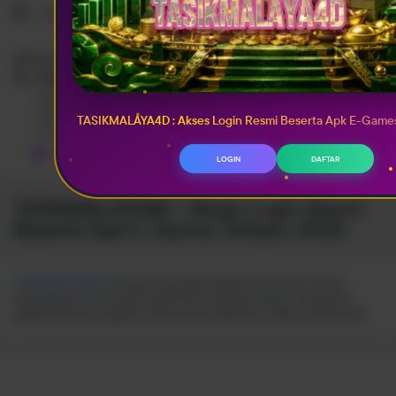
Open
Setiap Saat
•
24 Jam
Metode pengiriman
Pengiriman kurir
Silakan isi alamat tujuan terlebih dahulu agar sistem dapat
menampilkan pilihan jasa pengiriman serta perkiraan ongkos
TASIKMALAYA4D : Akses Login Resmi Beserta Apk E-Game
kirimnya.
Cari lokasi
LOGIN
DAFTAR
TASIKMALAYA4D : Akses Login Resmi
Beserta Apk E-Games Terbaru 2026
TASIKMALAYA4D
Yang kini menjadi website permainan online
kesayangan petarung handal karena dengan sistem transparan,
grafik yang memanjakan mata, serta pelayanan maksimal anti ribet.