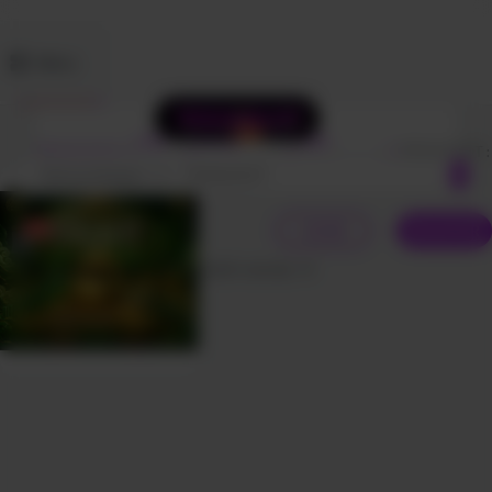
Menu
Deskripsi
Ulasan
Diskusi
Rekomendasi
La
TEGALSLOT
LINK
SITUS
LINK
TEGALSLOT
LOGIN
TEGALSLOT
ALTERNATIF
Semua kategori
0
LOGIN
REGISTER
Add alamat
agar belanja lebih mantab.
d="M21.99 12.055C21.99
6.49775 17.5122 2 11.995
2C6.47776 2 2 6.49775 2
12.055C2 17.0725 5.65817
21.2304 10.4358
21.99V14.9635H7.89705V12.055H10.4358V9.83608C10.4358