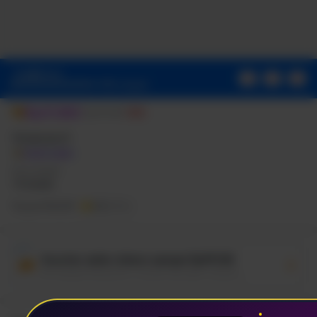
7.31734 11.925 5.92804
14.2139 5.92804C15.3033
5.92804 16.4528 6.12794
16.4528
6.12794V8.6067H15.1934C13.954
8.6067 13.5642 9.38631
01
39
22
13.5642
98% terjual
10.1759V12.065H16.3328L15.8931
14.9735H13.5642V22C18.3418
Rp11.380
Rp111.380
90%
21.2504 22 17.0825 22
12.065L21.99 12.055Z">
TEGALSLOT
Gratis ongkir
Umur simpan
>6 bulan
Terjual 138.257
5,0
(120k)
Voucher seller diskon sampai Rp99.138
Nih tersedia 1163 promo / voucher dar seller untukmu.