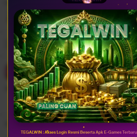
Belanja Rp500.000, dapat 1 hadiah gratis
Tambah
Menu
GAME
Merek
TEGALWIN
TEGALWIN OFFICIAL BRAND
Super Official Store
Top Rated Market
Rating seller:
99%
Ikuti
Kab. Jombang
TEGALWIN
TEGALWIN : Akses Login Resmi Beserta Apk E-Games Terbar