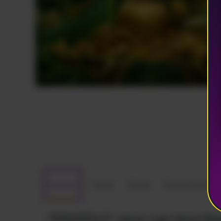
d="M21.99 12.055C21.99 6.49775 17.5122 2 11.995 2C6.47776 2 
12.055C2 17.0725 5.65817 21.2304 10.4358
21.99V14.9635H7.89705V12.055H10.4358V9.83608C10.4358 7.
5.92804 14.2139 5.92804C15.3033 5.92804 16.4528 6.12794 16
6.12794V8.6067H15.1934C13.954 8.6067 13.5642 9.38631 13.5
10.1759V12.065H16.3328L15.8931 14.9735H13.5642V22C18.341
17.0825 22 12.065L21.99 12.055Z">
Deskripsi
Ulasan
Diskusi
Rekomendasi
TERNATESLOT : Akses Login Resmi Bes