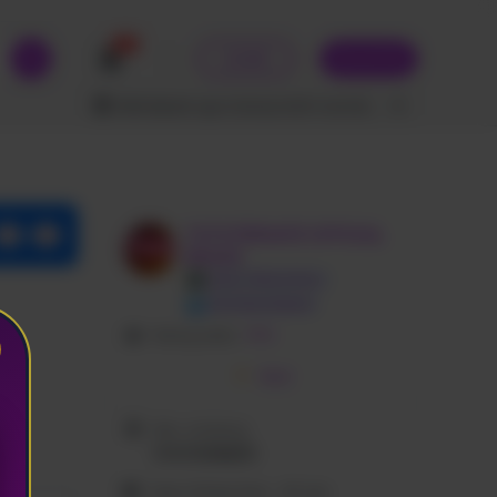
0
LOGIN
REGISTER
Add alamat
agar belanja lebih mantab.
TOTOTERNATE OFFICIAL
39
22
BRAND
Super Official Store
Top Rated Market
Rating seller:
99%
Ikuti
Kab. Jombang
TOTOTERNATE
Open
Setiap Saat
•
24 Jam