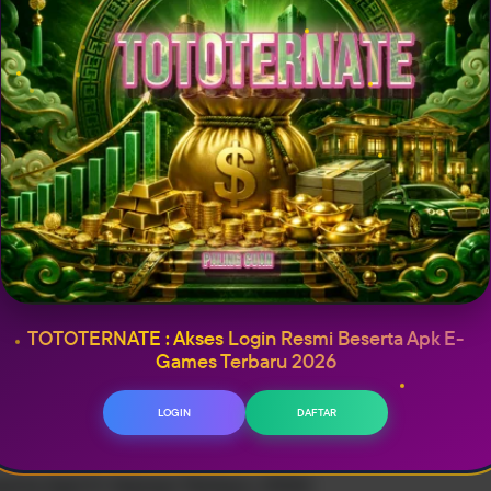
Voucher seller diskon sampai Rp99.138
Nih tersedia 1163 promo / voucher dar seller untuk
Belanja Rp500.000, dapat 1 hadiah gratis
2 6.49775 2
Menu
GAME
Merek
TOTOTERNATE
31734 11.925
.4528
642
TOTOTERNATE : Akses Login Resmi Beserta Apk E-
8 21.2504 22
Games Terbaru 2026
LOGIN
DAFTAR
erta Apk E-Games Terbaru 2026