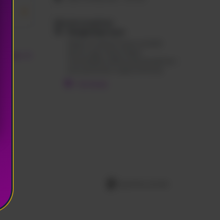
mu.
Metode pengiriman
Pengiriman kurir
Silakan isi alamat tujuan terlebih
dahulu agar sistem dapat
Tambah
menampilkan pilihan jasa pengiriman
serta perkiraan ongkos kirimnya.
Cari lokasi
Laporkan produk