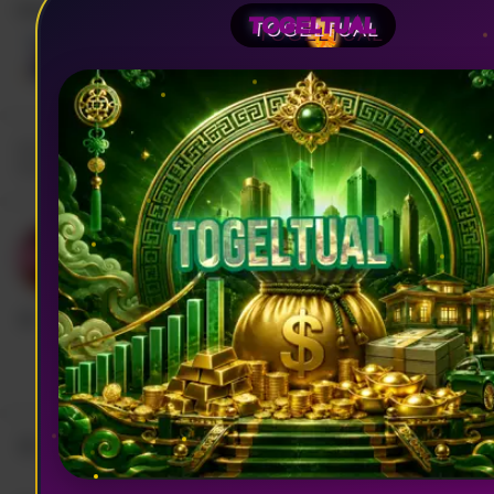
Belanja Rp500.000, dapat 1 hadiah gratis
Tambah
TOGELTUAL
Menu
GAME
Merek
TOGELTUAL
TOGELTUAL OFFICIAL BRAND
Super Official Store
Top Rated Market
Rating seller:
99%
Ikuti
Kab. Jombang
TOGELTUAL