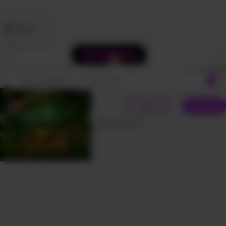
Menu
Deskripsi
Ulasan
Diskusi
Rekomendasi
La
TOGELTUAL
LINK
SITUS
LINK
TOGELTUAL
LOGIN
TOGELTUAL
ALTERNATIF
Semua kategori
0
LOGIN
REGISTER
Add alamat
agar belanja lebih mantab.
d="M21.99 12.055C21.99
6.49775 17.5122 2 11.995
2C6.47776 2 2 6.49775 2
12.055C2 17.0725 5.65817
21.2304 10.4358
21.99V14.9635H7.89705V12.055H10.4358V9.83608C10.4358