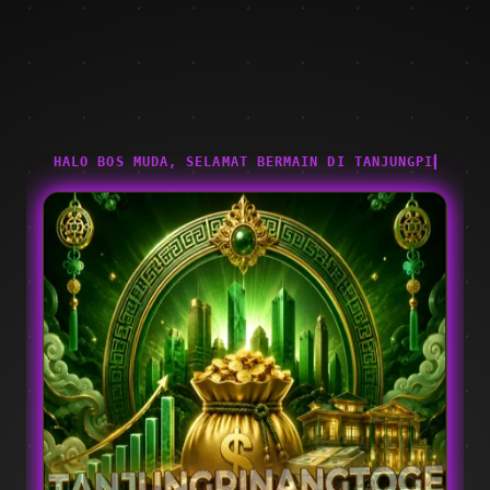
HALO BOS MUDA, SELAMAT BERMAIN DI TANJUNGPINANGTO