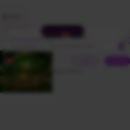
Menu
Deskripsi
Ulasan
Diskusi
Rekomendasi
TANJUNGPINANGTOGEL
LINK
SITUS
L
TANJUNGPINANGTOGEL
LOGIN
TANJUNGPINANGTOGEL
A
Semua kategori
0
LOGIN
REGISTER
Add alamat
agar belanja lebih mantab.
d="M21.99 12.055C21.99
6.49775 17.5122 2 11.995
2C6.47776 2 2 6.49775 2
12.055C2 17.0725 5.65817
21.2304 10.4358
21.99V14.9635H7.89705V12.055H10.4358V9.83608C10.4358