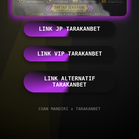
LINK JP TARAKANBET
LINK VIP TARAKANBET
LINK ALTERNATIF
TARAKANBET
CUAN MANDIRI x TARAKANBET