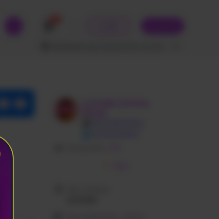
0
LOGIN
REGISTER
Add alamat
agar belanja lebih mantab.
ALEXIS88 OFFICIAL
39
22
BRAND
Super Official Store
Top Rated Market
Rating seller:
99%
Ikuti
Kab. Jombang
ALEXIS88
Open
Setiap Saat
•
24 Jam