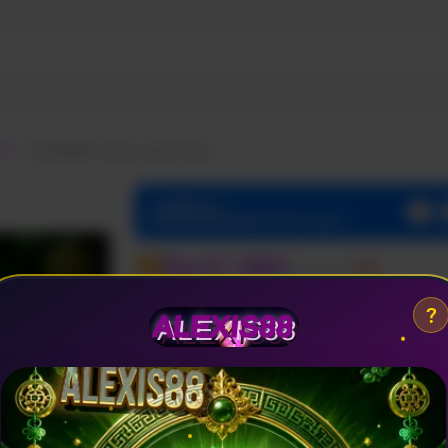
TIF
ALEXIS88 : Akses Login Resmi Beserta Apk E-Games Terbaru 2026
01
98% terjual
Rp11.380
Rp111.380
90%
ALEXIS88
?
ALEXIS88
Gratis ongkir
Umur simpan
>6 bulan
Terjual 138.257
5,0
(120k)