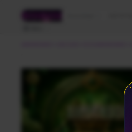
AMBONDOMINO
Semua kategori
Menu
AMBONDOMINO
LINK LOGIN
SITUS AMBONDOMINO