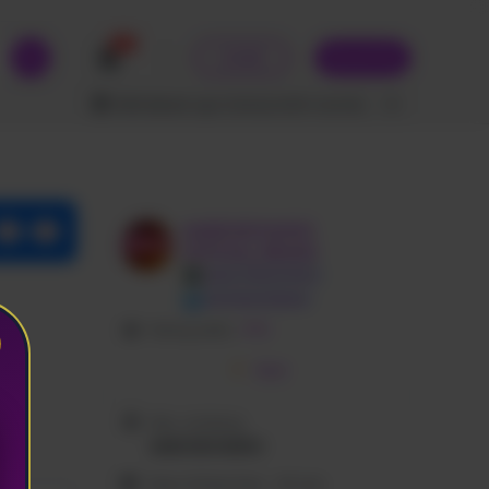
0
LOGIN
REGISTER
Add alamat
agar belanja lebih mantab.
AMBONDOMINO
39
22
OFFICIAL BRAND
Super Official Store
Top Rated Market
Rating seller:
99%
Ikuti
Kab. Jombang
AMBONDOMINO
Open
Setiap Saat
•
24 Jam