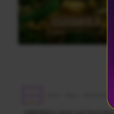
d="M21.99 12.055C21.99 6.49775 17.5122 2 11.995 2C6.47776 2 
12.055C2 17.0725 5.65817 21.2304 10.4358
21.99V14.9635H7.89705V12.055H10.4358V9.83608C10.4358 7.
5.92804 14.2139 5.92804C15.3033 5.92804 16.4528 6.12794 16
6.12794V8.6067H15.1934C13.954 8.6067 13.5642 9.38631 13.5
10.1759V12.065H16.3328L15.8931 14.9735H13.5642V22C18.341
17.0825 22 12.065L21.99 12.055Z">
Deskripsi
Ulasan
Diskusi
Rekomendasi
AMBONBOLA : Akses Login Resmi Beser