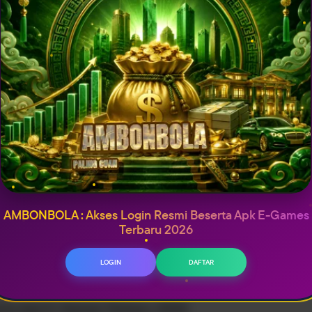
Voucher seller diskon sampai Rp99.138
Nih tersedia 1163 promo / voucher dar seller untuk
Belanja Rp500.000, dapat 1 hadiah gratis
2 6.49775 2
Menu
GAME
Merek
AMBONBOLA
31734 11.925
.4528
642
AMBONBOLA : Akses Login Resmi Beserta Apk E-Games
8 21.2504 22
Terbaru 2026
LOGIN
DAFTAR
ta Apk E-Games Terbaru 2026