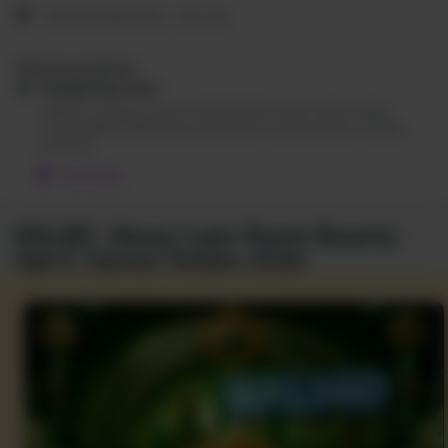
Open
Setiap Saat
•
24 Jam
Metode pengiriman
Pengiriman kurir
Silakan isi alamat tujuan terlebih dahulu agar sistem dapat
menampilkan pilihan jasa pengiriman serta perkiraan ongkos
kirimnya.
Cari lokasi
BALI4D : Akses Login Resmi Beserta
Apk E-Games Terbaru 2026
BALI4D
Yang kini menjadi website permainan online kesayangan
petarung handal karena dengan sistem transparan, grafik yang
memanjakan mata, serta pelayanan maksimal anti ribet.