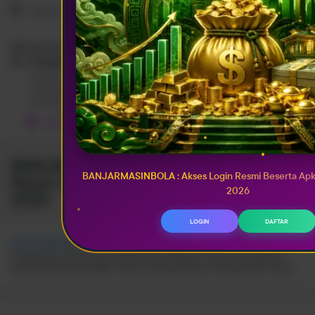
Open
Setiap Saat
•
24 Jam
Metode pengiriman
Pengiriman kurir
Silakan isi alamat tujuan terlebih dahulu agar sistem dapat
menampilkan pilihan jasa pengiriman serta perkiraan ongkos
kirimnya.
Cari lokasi
BANJARMASINBOLA : Akses Login
BANJARMASINBOLA : Akses Login Resmi Beserta Apk
Resmi Beserta Apk E-Games Terbaru
2026
2026
LOGIN
DAFTAR
BANJARMASINBOLA
Yang kini menjadi website permainan online
kesayangan petarung handal karena dengan sistem transparan,
grafik yang memanjakan mata, serta pelayanan maksimal anti ribet.