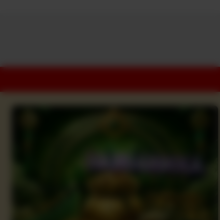
SITUS BANDARBOLA