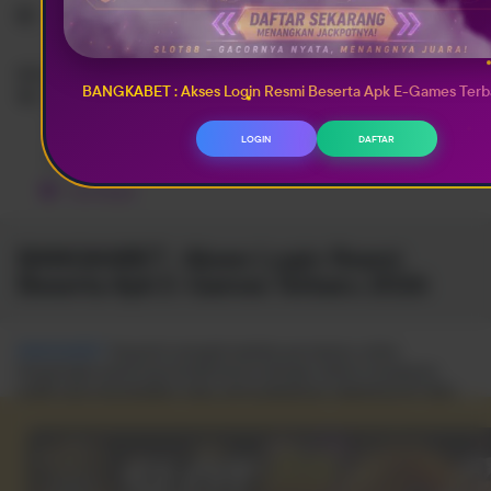
Open
Setiap Saat
•
24 Jam
Metode pengiriman
BANGKABET : Akses Login Resmi Beserta Apk E-Games Terb
Pengiriman kurir
Silakan isi alamat tujuan terlebih dahulu agar sistem dapat
menampilkan pilihan jasa pengiriman serta perkiraan ongkos
LOGIN
DAFTAR
kirimnya.
Cari lokasi
BANGKABET : Akses Login Resmi
Beserta Apk E-Games Terbaru 2026
BANGKABET
Yang kini menjadi website permainan online
kesayangan petarung handal karena dengan sistem transparan,
grafik yang memanjakan mata, serta pelayanan maksimal anti ribet.