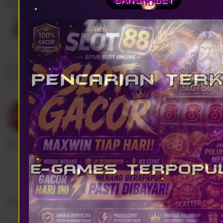
Belanja Rp500.000, dapat 1 hadiah gratis
Tambah
Menu
GAME
Merek
BANGKABET
BANGKABET OFFICIAL BRAND
Super Official Store
Top Rated Market
Rating seller:
99%
Ikuti
Kab. Jombang
BANGKABET