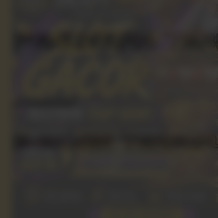
SITUS BANGKABET