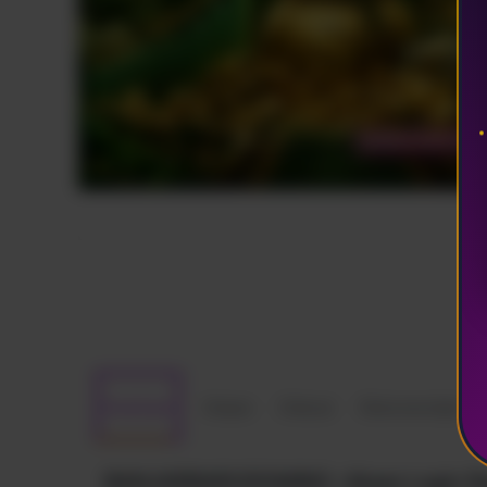
d="M21.99 12.055C21.99 6.49775 17.5122 2 11.995 2C6.47776 2 
12.055C2 17.0725 5.65817 21.2304 10.4358
21.99V14.9635H7.89705V12.055H10.4358V9.83608C10.4358 7.
5.92804 14.2139 5.92804C15.3033 5.92804 16.4528 6.12794 16
6.12794V8.6067H15.1934C13.954 8.6067 13.5642 9.38631 13.5
10.1759V12.065H16.3328L15.8931 14.9735H13.5642V22C18.341
17.0825 22 12.065L21.99 12.055Z">
Deskripsi
Ulasan
Diskusi
Rekomendasi
BANJARBARUDOMINO : Akses Login Res