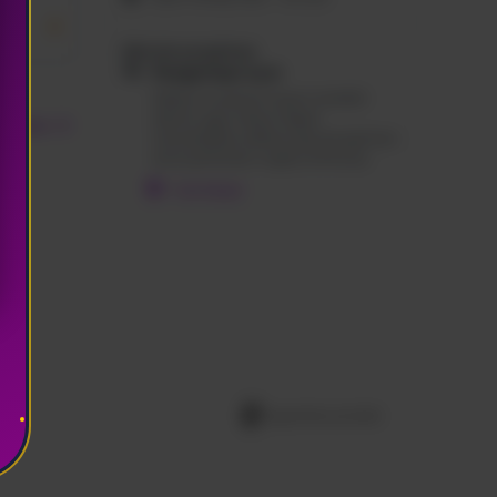
mu.
Metode pengiriman
Pengiriman kurir
Silakan isi alamat tujuan terlebih
dahulu agar sistem dapat
Tambah
menampilkan pilihan jasa pengiriman
serta perkiraan ongkos kirimnya.
Cari lokasi
Laporkan produk