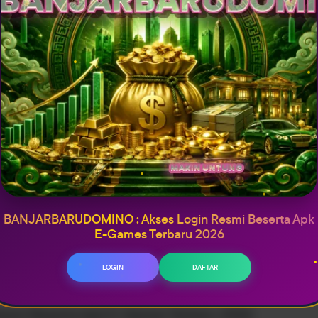
Voucher seller diskon sampai Rp99.138
Nih tersedia 1163 promo / voucher dar seller untuk
Belanja Rp500.000, dapat 1 hadiah gratis
2 6.49775 2
Menu
GAME
Merek
BANJARBARUDOMINO
31734 11.925
.4528
642
BANJARBARUDOMINO : Akses Login Resmi Beserta Apk
8 21.2504 22
E-Games Terbaru 2026
LOGIN
DAFTAR
mi Beserta Apk E-Games Terbaru 2026