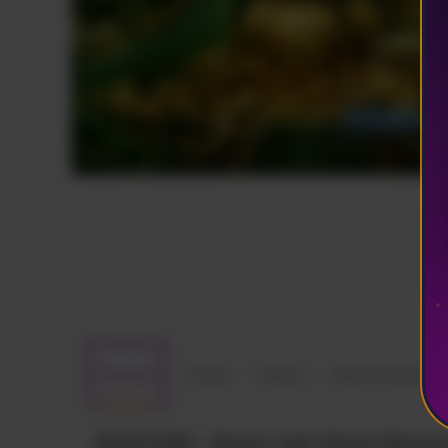
d="M21.99 12.055C21.99 6.49775 17.5122 2 11.995 2C6.47776 2 
12.055C2 17.0725 5.65817 21.2304 10.4358
21.99V14.9635H7.89705V12.055H10.4358V9.83608C10.4358 7.
5.92804 14.2139 5.92804C15.3033 5.92804 16.4528 6.12794 16
6.12794V8.6067H15.1934C13.954 8.6067 13.5642 9.38631 13.5
10.1759V12.065H16.3328L15.8931 14.9735H13.5642V22C18.341
17.0825 22 12.065L21.99 12.055Z">
Deskripsi
Ulasan
Diskusi
Rekomendasi
BCATOGEL : Akses Login Resmi Besert