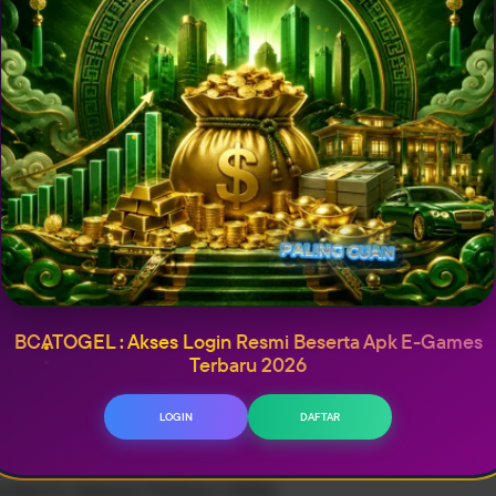
Voucher seller diskon sampai Rp99.138
Nih tersedia 1163 promo / voucher dar seller untuk
Belanja Rp500.000, dapat 1 hadiah gratis
2 6.49775 2
Menu
GAME
Merek
BCATOGEL
31734 11.925
.4528
642
BCATOGEL : Akses Login Resmi Beserta Apk E-Games
8 21.2504 22
Terbaru 2026
LOGIN
DAFTAR
a Apk E-Games Terbaru 2026