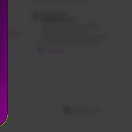
mu.
Metode pengiriman
Pengiriman kurir
Silakan isi alamat tujuan terlebih
dahulu agar sistem dapat
Tambah
menampilkan pilihan jasa pengiriman
serta perkiraan ongkos kirimnya.
Cari lokasi
Laporkan produk