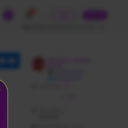
0
LOGIN
REGISTER
Add alamat
agar belanja lebih mantab.
BCATOGEL OFFICIAL
39
22
BRAND
Super Official Store
Top Rated Market
Rating seller:
99%
Ikuti
Kab. Jombang
BCATOGEL
Open
Setiap Saat
•
24 Jam