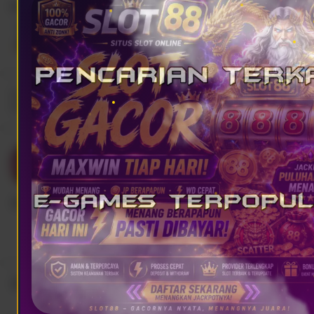
Belanja Rp500.000, dapat 1 hadiah gratis
Tambah
Menu
GAME
Merek
BINJAIBET
BINJAIBET OFFICIAL BRAND
Super Official Store
Top Rated Market
Rating seller:
99%
Ikuti
Kab. Jombang
BINJAIBET