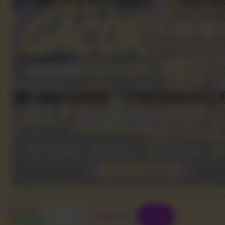
SITUS BINJAIBET
Total harga:
REGISTER
LOGIN
11.380