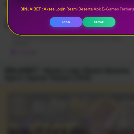
Open
Setiap Saat
•
24 Jam
BINJAIBET : Akses Login Resmi Beserta Apk E-Games Terbar
Metode pengiriman
LOGIN
DAFTAR
Pengiriman kurir
Silakan isi alamat tujuan terlebih dahulu agar sistem dapat
menampilkan pilihan jasa pengiriman serta perkiraan ongkos
kirimnya.
Cari lokasi
BINJAIBET : Akses Login Resmi Beserta
Apk E-Games Terbaru 2026
BINJAIBET
Yang kini menjadi website permainan online kesayangan
petarung handal karena dengan sistem transparan, grafik yang
memanjakan mata, serta pelayanan maksimal anti ribet.