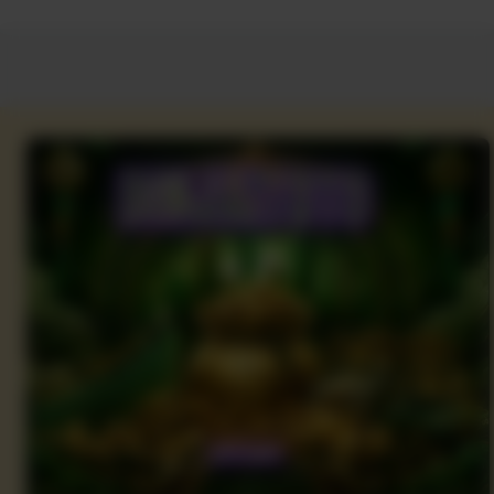
SITUS BINJAITOTO