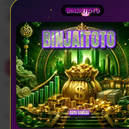
Belanja Rp500.000, dapat 1 hadiah gratis
Tambah
BINJAITOTO
Menu
GAME
Merek
BINJAITOTO
BINJAITOTO OFFICIAL BRAND
Super Official Store
Top Rated Market
Rating seller:
99%
Ikuti
Kab. Jombang
BINJAITOTO