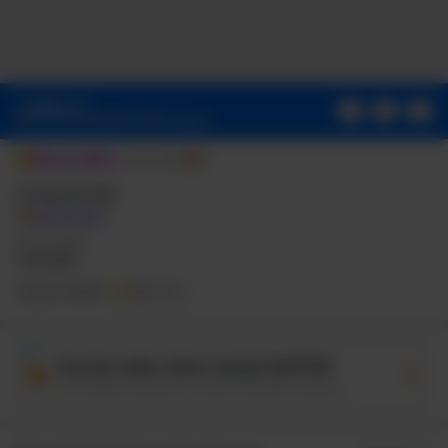
7.31734 11.925 5.92804
14.2139 5.92804C15.3033
5.92804 16.4528 6.12794
16.4528
6.12794V8.6067H15.1934C13.954
8.6067 13.5642 9.38631
01
39
22
13.5642
98% terjual
10.1759V12.065H16.3328L15.8931
14.9735H13.5642V22C18.3418
Rp11.380
Rp111.380
90%
21.2504 22 17.0825 22
12.065L21.99 12.055Z">
TOGELBLITAR
Gratis ongkir
Umur simpan
>6 bulan
Terjual 138.257
5,0
(120k)
Voucher seller diskon sampai Rp99.138
Nih tersedia 1163 promo / voucher dar seller untukmu.