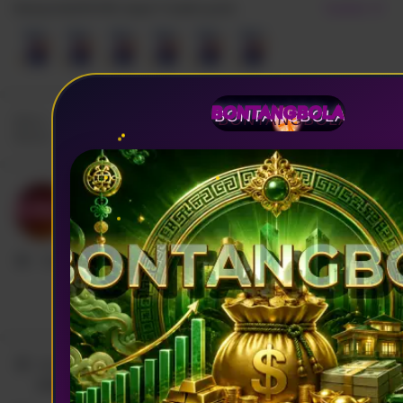
Belanja Rp500.000, dapat 1 hadiah gratis
Tambah
BONTANGBOLA
Menu
GAME
Merek
BONTANGBOLA
BONTANGBOLA OFFICIAL BRAND
Super Official Store
Top Rated Market
Rating seller:
99%
Ikuti
Kab. Jombang
BONTANGBOLA