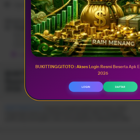
Open
Setiap Saat
•
24 Jam
Metode pengiriman
Pengiriman kurir
Silakan isi alamat tujuan terlebih dahulu agar sistem dapat
menampilkan pilihan jasa pengiriman serta perkiraan ongkos
kirimnya.
Cari lokasi
BUKITTINGGITOTO : Akses Login Resmi Beserta Apk 
BUKITTINGGITOTO : Akses Login
2026
Resmi Beserta Apk E-Games Terbaru
2026
LOGIN
DAFTAR
BUKITTINGGITOTO
Yang kini menjadi website permainan online
kesayangan petarung handal karena dengan sistem transparan,
grafik yang memanjakan mata, serta pelayanan maksimal anti ribet.