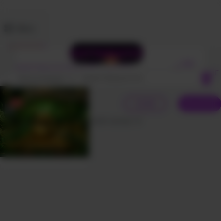
Menu
Deskripsi
Ulasan
Diskusi
Rekomendasi
BUKITTINGGITOTO
LINK
SITUS
LINK
BUKITTINGGITOTO
LOGIN
BUKITTINGGITOTO
ALTERNATIF
Semua kategori
0
LOGIN
REGISTER
Add alamat
agar belanja lebih mantab.
d="M21.99 12.055C21.99
6.49775 17.5122 2 11.995
2C6.47776 2 2 6.49775 2
12.055C2 17.0725 5.65817
21.2304 10.4358
21.99V14.9635H7.89705V12.055H10.4358V9.83608C10.4358