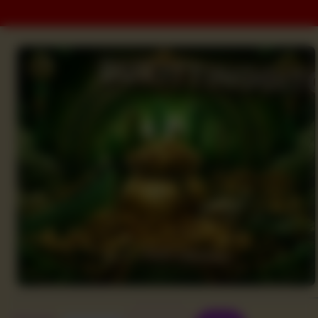
SITUS BUKITTINGGITOTO