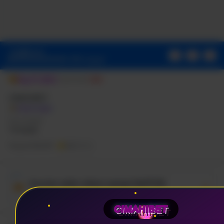
7.31734 11.925 5.92804
14.2139 5.92804C15.3033
5.92804 16.4528 6.12794
16.4528
6.12794V8.6067H15.1934C13.954
8.6067 13.5642 9.38631
01
39
22
13.5642
98% terjual
10.1759V12.065H16.3328L15.8931
14.9735H13.5642V22C18.3418
Rp11.380
Rp111.380
90%
21.2504 22 17.0825 22
12.065L21.99 12.055Z">
CIMAHIBET
Gratis ongkir
Umur simpan
>6 bulan
Terjual 138.257
5,0
(120k)
Voucher seller diskon sampai Rp99.138
Nih tersedia 1163 promo / voucher dar seller untukmu.
CIMAHIBET