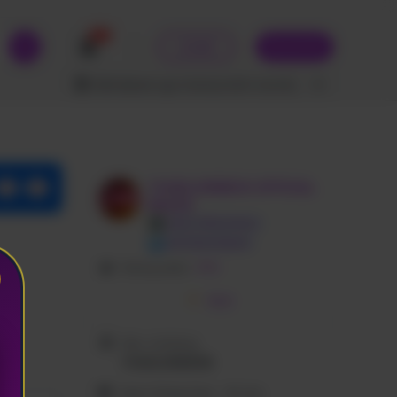
0
LOGIN
REGISTER
Add alamat
agar belanja lebih mantab.
TOGELCIREBON OFFICIAL
39
22
BRAND
Super Official Store
Top Rated Market
Rating seller:
99%
Ikuti
Kab. Jombang
TOGELCIREBON
Open
Setiap Saat
•
24 Jam