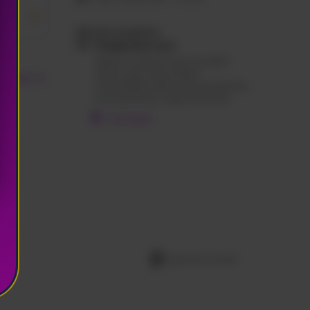
mu.
Metode pengiriman
Pengiriman kurir
Silakan isi alamat tujuan terlebih
dahulu agar sistem dapat
Tambah
menampilkan pilihan jasa pengiriman
serta perkiraan ongkos kirimnya.
Cari lokasi
Laporkan produk