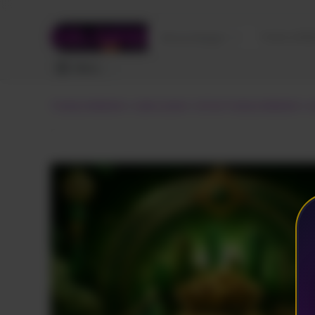
TOGELCIREBON
Semua kategori
Menu
TOGELCIREBON
LINK LOGIN
SITUS TOGELCIREBON
L