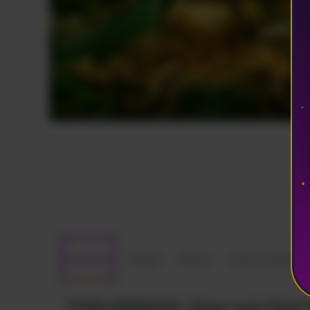
d="M21.99 12.055C21.99 6.49775 17.5122 2 11.995 2C6.47776 2 
12.055C2 17.0725 5.65817 21.2304 10.4358
21.99V14.9635H7.89705V12.055H10.4358V9.83608C10.4358 7.
5.92804 14.2139 5.92804C15.3033 5.92804 16.4528 6.12794 16
6.12794V8.6067H15.1934C13.954 8.6067 13.5642 9.38631 13.5
10.1759V12.065H16.3328L15.8931 14.9735H13.5642V22C18.341
17.0825 22 12.065L21.99 12.055Z">
Deskripsi
Ulasan
Diskusi
Rekomendasi
TOGELDENPASAR : Akses Login Resmi 