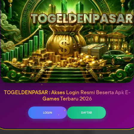
Voucher seller diskon sampai Rp99.138
Nih tersedia 1163 promo / voucher dar seller untuk
Belanja Rp500.000, dapat 1 hadiah gratis
2 6.49775 2
Menu
GAME
Merek
TOGELDENPASAR
31734 11.925
.4528
642
TOGELDENPASAR : Akses Login Resmi Beserta Apk E-
8 21.2504 22
Games Terbaru 2026
LOGIN
DAFTAR
Beserta Apk E-Games Terbaru 2026