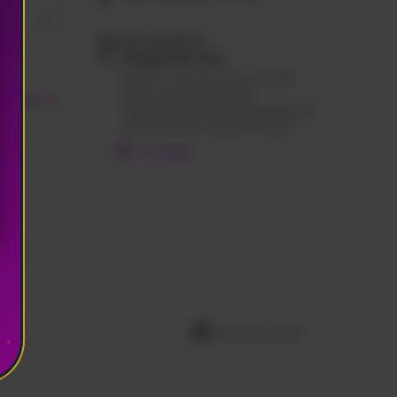
mu.
Metode pengiriman
Pengiriman kurir
Silakan isi alamat tujuan terlebih
dahulu agar sistem dapat
Tambah
menampilkan pilihan jasa pengiriman
serta perkiraan ongkos kirimnya.
Cari lokasi
Laporkan produk