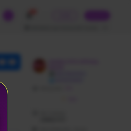
0
LOGIN
REGISTER
Add alamat
agar belanja lebih mantab.
GIMBALTOTO OFFICIAL
39
22
BRAND
Super Official Store
Top Rated Market
Rating seller:
99%
Ikuti
Kab. Jombang
GIMBALTOTO
Open
Setiap Saat
•
24 Jam