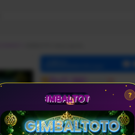
ALTERNATIF
GIMBALTOTO : Akses Login Resmi Beserta Apk E-Games Terbaru 2026
01
98% terjual
Rp11.380
Rp111.380
90%
GIMBALTOTO
?
GIMBALTOTO
Gratis ongkir
Umur simpan
>6 bulan
Terjual 138.257
5,0
(120k)