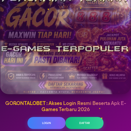
Voucher seller diskon sampai Rp99.138
Nih tersedia 1163 promo / voucher dar seller untuk
Belanja Rp500.000, dapat 1 hadiah gratis
2 6.49775 2
Menu
GAME
Merek
GORONTALOBET
31734 11.925
.4528
642
8 21.2504 22
GORONTALOBET : Akses Login Resmi Beserta Apk E-
Games Terbaru 2026
LOGIN
DAFTAR
eserta Apk E-Games Terbaru 2026