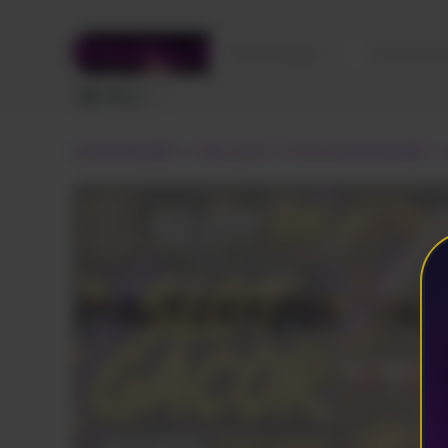
GORONTALOBET
Semua kategori
Menu
GORONTALOBET
LINK LOGIN
SITUS GORONTALOBET