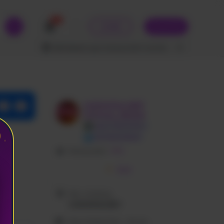
0
LOGIN
REGISTER
Add alamat
agar belanja lebih mantab.
GORONTALOBET
39
22
OFFICIAL BRAND
Super Official Store
Top Rated Market
Rating seller:
99%
Ikuti
Kab. Jombang
GORONTALOBET
Open
Setiap Saat
•
24 Jam