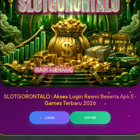
Voucher seller diskon sampai Rp99.138
Nih tersedia 1163 promo / voucher dar seller untuk
Belanja Rp500.000, dapat 1 hadiah gratis
2 6.49775 2
Menu
GAME
Merek
SLOTGORONTALO
31734 11.925
.4528
642
SLOTGORONTALO : Akses Login Resmi Beserta Apk E-
8 21.2504 22
Games Terbaru 2026
LOGIN
DAFTAR
Beserta Apk E-Games Terbaru 2026