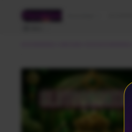
SLOTGORONTALO
Semua kategori
Menu
SLOTGORONTALO
LINK LOGIN
SITUS SLOTGORONTALO