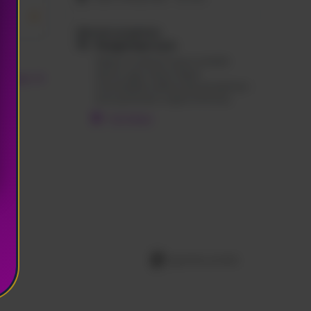
mu.
Metode pengiriman
Pengiriman kurir
Silakan isi alamat tujuan terlebih
dahulu agar sistem dapat
Tambah
menampilkan pilihan jasa pengiriman
serta perkiraan ongkos kirimnya.
Cari lokasi
Laporkan produk