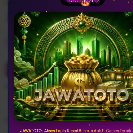
Belanja Rp500.000, dapat 1 hadiah gratis
Tambah
Menu
GAME
Merek
JAWATOTO
JAWATOTO OFFICIAL BRAND
Super Official Store
Top Rated Market
Rating seller:
99%
Ikuti
Kab. Jombang
JAWATOTO
JAWATOTO : Akses Login Resmi Beserta Apk E-Games Terbar