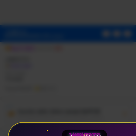
7.31734 11.925 5.92804
14.2139 5.92804C15.3033
5.92804 16.4528 6.12794
16.4528
6.12794V8.6067H15.1934C13.954
8.6067 13.5642 9.38631
01
39
22
13.5642
98% terjual
10.1759V12.065H16.3328L15.8931
14.9735H13.5642V22C18.3418
Rp11.380
Rp111.380
90%
21.2504 22 17.0825 22
12.065L21.99 12.055Z">
JAWATOTO
Gratis ongkir
Umur simpan
>6 bulan
Terjual 138.257
5,0
(120k)
Voucher seller diskon sampai Rp99.138
Nih tersedia 1163 promo / voucher dar seller untukmu.
JAWATOTO