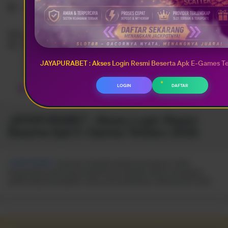
Open
Setiap Saat
•
24 Jam
Metode pengiriman
Pengiriman kurir
Silakan isi alamat tujuan terlebih dahulu agar sistem dapat
JAYAPURABET : Akses Login Resmi Beserta Apk E-Games T
menampilkan pilihan jasa pengiriman serta perkiraan ongkos
kirimnya.
LOGIN
DAFTAR
Cari lokasi
JAYAPURABET : Akses Login Resmi
Beserta Apk E-Games Terbaru 2026
JAYAPURABET
Yang kini menjadi website permainan online
kesayangan petarung handal karena dengan sistem transparan,
grafik yang memanjakan mata, serta pelayanan maksimal anti ribet.