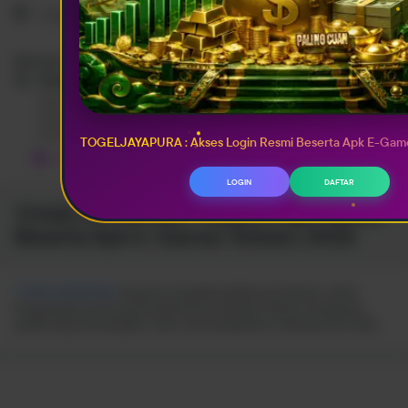
Open
Setiap Saat
•
24 Jam
Metode pengiriman
Pengiriman kurir
Silakan isi alamat tujuan terlebih dahulu agar sistem dapat
menampilkan pilihan jasa pengiriman serta perkiraan ongkos
kirimnya.
TOGELJAYAPURA : Akses Login Resmi Beserta Apk E-Gam
Cari lokasi
LOGIN
DAFTAR
TOGELJAYAPURA : Akses Login Resmi
Beserta Apk E-Games Terbaru 2026
TOGELJAYAPURA
Yang kini menjadi website permainan online
kesayangan petarung handal karena dengan sistem transparan,
grafik yang memanjakan mata, serta pelayanan maksimal anti ribet.