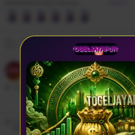
Belanja Rp500.000, dapat 1 hadiah gratis
Tambah
Menu
GAME
Merek
TOGELJAYAPURA
TOGELJAYAPURA
TOGELJAYAPURA OFFICIAL BRAND
Super Official Store
Top Rated Market
Rating seller:
99%
Ikuti
Kab. Jombang
TOGELJAYAPURA