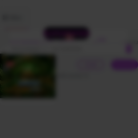
Menu
Deskripsi
Ulasan
Diskusi
Rekomendasi
SLOTJAYAPURA
LINK
SITUS
LINK
SLOTJAYAPURA
LOGIN
SLOTJAYAPURA
ALTERNATIF
Semua kategori
0
LOGIN
REGISTER
Add alamat
agar belanja lebih mantab.
d="M21.99 12.055C21.99
6.49775 17.5122 2 11.995
2C6.47776 2 2 6.49775 2
12.055C2 17.0725 5.65817
21.2304 10.4358
21.99V14.9635H7.89705V12.055H10.4358V9.83608C10.4358