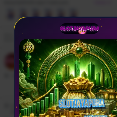
Belanja Rp500.000, dapat 1 hadiah gratis
Tambah
SLOTJAYAPURA
Menu
GAME
Merek
SLOTJAYAPURA
SLOTJAYAPURA OFFICIAL BRAND
Super Official Store
Top Rated Market
Rating seller:
99%
Ikuti
Kab. Jombang
SLOTJAYAPURA