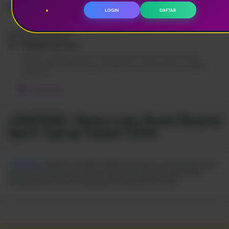
Open
Setiap Saat
•
24 Jam
LOGIN
DAFTAR
Metode pengiriman
Pengiriman kurir
Silakan isi alamat tujuan terlebih dahulu agar sistem dapat
menampilkan pilihan jasa pengiriman serta perkiraan ongkos
kirimnya.
Cari lokasi
JUNIOR4D : Akses Login Resmi Beserta
Apk E-Games Terbaru 2026
JUNIOR4D
Yang kini menjadi website permainan online kesayangan
petarung handal karena dengan sistem transparan, grafik yang
memanjakan mata, serta pelayanan maksimal anti ribet.