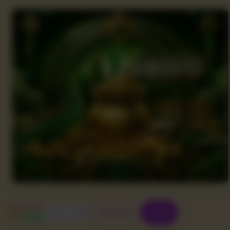
SITUS JUNIOR4D
Total harga:
REGISTER
LOGIN
11.380
Rp17.00
0