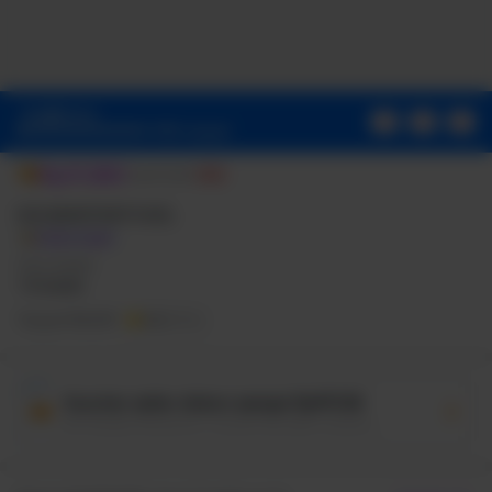
7.31734 11.925 5.92804
14.2139 5.92804C15.3033
5.92804 16.4528 6.12794
16.4528
6.12794V8.6067H15.1934C13.954
8.6067 13.5642 9.38631
01
39
22
13.5642
98% terjual
10.1759V12.065H16.3328L15.8931
14.9735H13.5642V22C18.3418
Rp11.380
Rp111.380
90%
21.2504 22 17.0825 22
12.065L21.99 12.055Z">
KALIMANTANTOGEL
Gratis ongkir
Umur simpan
>6 bulan
Terjual 138.257
5,0
(120k)
Voucher seller diskon sampai Rp99.138
Nih tersedia 1163 promo / voucher dar seller untukmu.