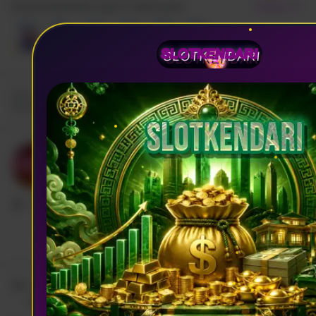
Belanja Rp500.000, dapat 1 hadiah gratis
Tambah
SLOTKENDARI
Menu
GAME
Merek
SLOTKENDARI
SLOTKENDARI OFFICIAL BRAND
Super Official Store
Top Rated Market
Rating seller:
99%
Ikuti
Kab. Jombang
SLOTKENDARI