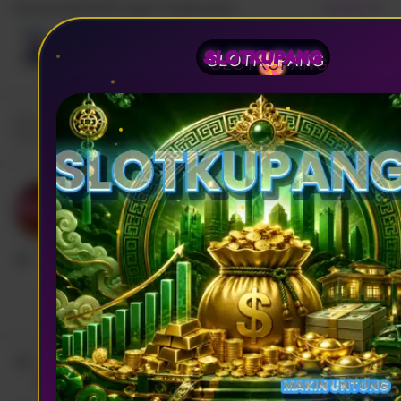
Belanja Rp500.000, dapat 1 hadiah gratis
Tambah
SLOTKUPANG
Menu
GAME
Merek
SLOTKUPANG
SLOTKUPANG OFFICIAL BRAND
Super Official Store
Top Rated Market
Rating seller:
99%
Ikuti
Kab. Jombang
SLOTKUPANG