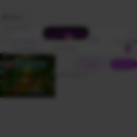
Menu
Deskripsi
Ulasan
Diskusi
Rekomendasi
SLOTKUPANG
LINK
SITUS
LINK
SLOTKUPANG
LOGIN
SLOTKUPANG
ALTERNATIF
Semua kategori
0
LOGIN
REGISTER
Add alamat
agar belanja lebih mantab.
d="M21.99 12.055C21.99
6.49775 17.5122 2 11.995
2C6.47776 2 2 6.49775 2
12.055C2 17.0725 5.65817
21.2304 10.4358
21.99V14.9635H7.89705V12.055H10.4358V9.83608C10.4358