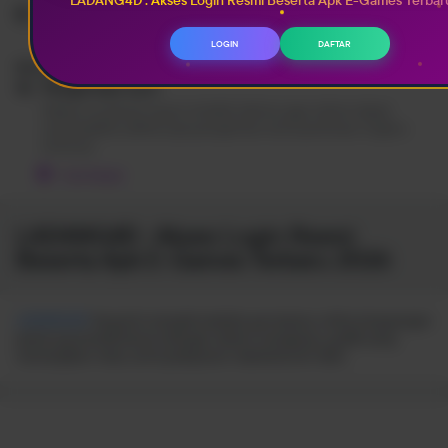
LADANG4D : Akses Login Resmi Beserta Apk E-Games Terbar
Open
Setiap Saat
•
24 Jam
LOGIN
DAFTAR
Metode pengiriman
Pengiriman kurir
Silakan isi alamat tujuan terlebih dahulu agar sistem dapat
menampilkan pilihan jasa pengiriman serta perkiraan ongkos
kirimnya.
Cari lokasi
LADANG4D : Akses Login Resmi
Beserta Apk E-Games Terbaru 2026
LADANG4D
Yang kini menjadi website permainan online kesayangan
petarung handal karena dengan sistem transparan, grafik yang
memanjakan mata, serta pelayanan maksimal anti ribet.