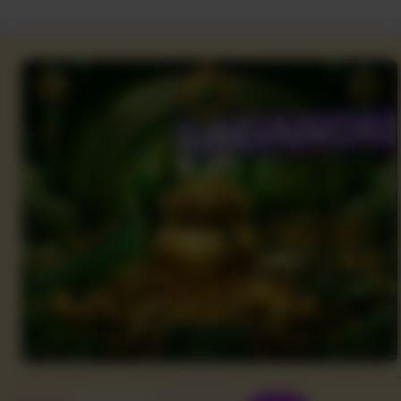
SITUS LADANG4D