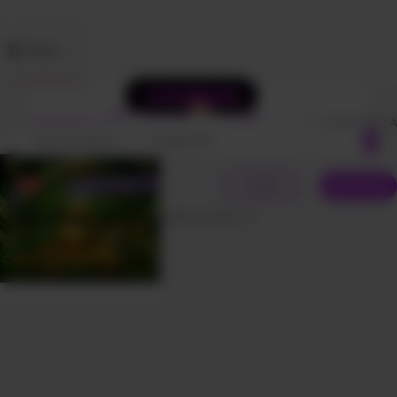
Menu
Deskripsi
Ulasan
Diskusi
Rekomendasi
Lap
LADANG4D
LINK
SITUS
LINK
LADANG4D
LOGIN
LADANG4D
ALTERNATIF
Semua kategori
0
LOGIN
REGISTER
Add alamat
agar belanja lebih mantab.
d="M21.99 12.055C21.99
6.49775 17.5122 2 11.995
2C6.47776 2 2 6.49775 2
12.055C2 17.0725 5.65817
21.2304 10.4358
21.99V14.9635H7.89705V12.055H10.4358V9.83608C10.4358