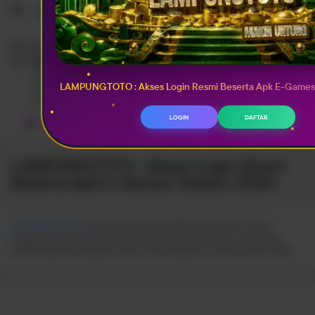
Open
Setiap Saat
•
24 Jam
Metode pengiriman
Pengiriman kurir
Silakan isi alamat tujuan terlebih dahulu agar sistem dapat
LAMPUNGTOTO : Akses Login Resmi Beserta Apk E-Games
menampilkan pilihan jasa pengiriman serta perkiraan ongkos
kirimnya.
LOGIN
DAFTAR
Cari lokasi
LAMPUNGTOTO : Akses Login Resmi
Beserta Apk E-Games Terbaru 2026
LAMPUNGTOTO
Yang kini menjadi website permainan online
kesayangan petarung handal karena dengan sistem transparan,
grafik yang memanjakan mata, serta pelayanan maksimal anti ribet.