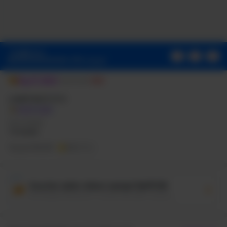
7.31734 11.925 5.92804
14.2139 5.92804C15.3033
5.92804 16.4528 6.12794
16.4528
6.12794V8.6067H15.1934C13.954
8.6067 13.5642 9.38631
01
39
22
13.5642
98% terjual
10.1759V12.065H16.3328L15.8931
14.9735H13.5642V22C18.3418
Rp11.380
Rp111.380
90%
21.2504 22 17.0825 22
12.065L21.99 12.055Z">
LAMPUNGTOTO
Gratis ongkir
Umur simpan
>6 bulan
Terjual 138.257
5,0
(120k)
Voucher seller diskon sampai Rp99.138
Nih tersedia 1163 promo / voucher dar seller untukmu.