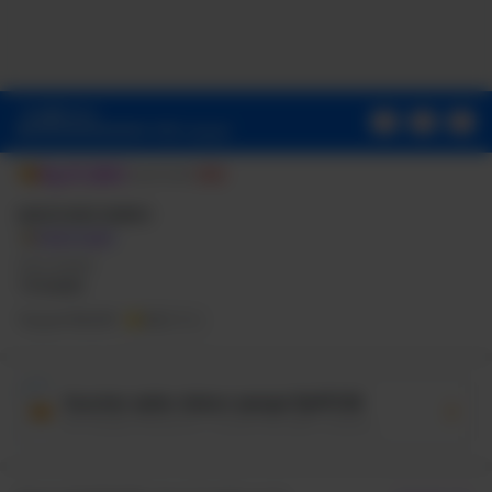
7.31734 11.925 5.92804
14.2139 5.92804C15.3033
5.92804 16.4528 6.12794
16.4528
6.12794V8.6067H15.1934C13.954
8.6067 13.5642 9.38631
01
39
22
13.5642
98% terjual
10.1759V12.065H16.3328L15.8931
14.9735H13.5642V22C18.3418
Rp11.380
Rp111.380
90%
21.2504 22 17.0825 22
12.065L21.99 12.055Z">
MADIUNDOMINO
Gratis ongkir
Umur simpan
>6 bulan
Terjual 138.257
5,0
(120k)
Voucher seller diskon sampai Rp99.138
Nih tersedia 1163 promo / voucher dar seller untukmu.