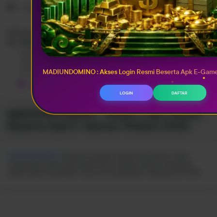
Open
Setiap Saat
•
24 Jam
Metode pengiriman
Pengiriman kurir
Silakan isi alamat tujuan terlebih dahulu agar sistem dapat
menampilkan pilihan jasa pengiriman serta perkiraan ongkos
kirimnya.
MADIUNDOMINO : Akses Login Resmi Beserta Apk E-Game
Cari lokasi
LOGIN
DAFTAR
MADIUNDOMINO : Akses Login Resmi
Beserta Apk E-Games Terbaru 2026
MADIUNDOMINO
Yang kini menjadi website permainan online
kesayangan petarung handal karena dengan sistem transparan,
grafik yang memanjakan mata, serta pelayanan maksimal anti ribet.