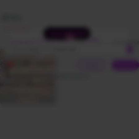
Menu
Deskripsi
Ulasan
Diskusi
Rekomendasi
MANADOBET
LINK
SITUS
LINK
MANADOBET
LOGIN
MANADOBET
ALTERNATIF
Semua kategori
0
LOGIN
REGISTER
Add alamat
agar belanja lebih mantab.
d="M21.99 12.055C21.99
6.49775 17.5122 2 11.995
2C6.47776 2 2 6.49775 2
12.055C2 17.0725 5.65817
21.2304 10.4358
21.99V14.9635H7.89705V12.055H10.4358V9.83608C10.4358