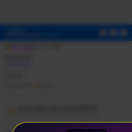
7.31734 11.925 5.92804
14.2139 5.92804C15.3033
5.92804 16.4528 6.12794
16.4528
6.12794V8.6067H15.1934C13.954
8.6067 13.5642 9.38631
01
39
22
13.5642
98% terjual
10.1759V12.065H16.3328L15.8931
14.9735H13.5642V22C18.3418
Rp11.380
Rp111.380
90%
21.2504 22 17.0825 22
12.065L21.99 12.055Z">
MANADOBET
Gratis ongkir
Umur simpan
>6 bulan
Terjual 138.257
5,0
(120k)
Voucher seller diskon sampai Rp99.138
Nih tersedia 1163 promo / voucher dar seller untukmu.