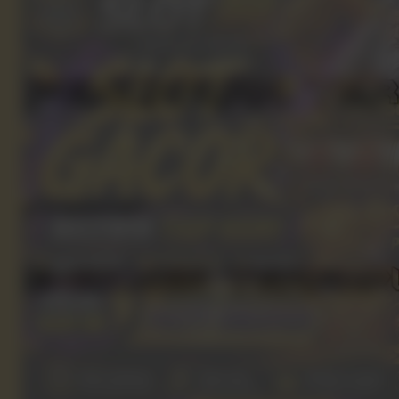
SITUS MANADOBET