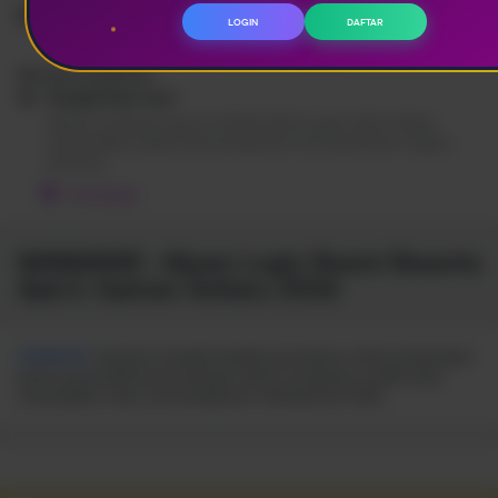
Open
Setiap Saat
•
24 Jam
LOGIN
DAFTAR
Metode pengiriman
Pengiriman kurir
Silakan isi alamat tujuan terlebih dahulu agar sistem dapat
menampilkan pilihan jasa pengiriman serta perkiraan ongkos
kirimnya.
Cari lokasi
MAWAR4D : Akses Login Resmi Beserta
Apk E-Games Terbaru 2026
MAWAR4D
Yang kini menjadi website permainan online kesayangan
petarung handal karena dengan sistem transparan, grafik yang
memanjakan mata, serta pelayanan maksimal anti ribet.